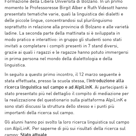
Formazione della Libera Università di Bolzano. In un primo
momento le Professoresse Birgit Alber e Ruth Videsott hanno
presentato tematiche varie, quali la linguistica dei dialetti e
delle piccole lingue, concentrandosi sul plurilinguismo
soprattutto in relazione alla provincia di Bolzano e alle varietà
ladine. La seconda parte della mattinata si è sviluppata in
modo pratico e interattivo: in gruppo gli studenti sono stati
invitati a completare i compiti presenti in 7 stand diversi,
grazie ai quali i ragazzi e le ragazze hanno potuto immergersi
in prima persona nel mondo della dialettologia e della
linguistica.
In seguito a questo primo incontro, il 12 marzo seguente è
stata effettuata, presso la scuola stessa, l’
introduzione alla
ricerca linguistica sul campo e ad AlpiLinK
. Ai partecipanti è
stato presentato più nel dettaglio il compito di mediazione per
la realizzazione del questionario sulla piattaforma AlpiLinK e
sono stati discussi la struttura dello stesso e i punti più
importanti della ricerca sul campo.
Gli alunni hanno poi svolto la loro ricerca linguistica sul campo
con AlpiLinK. Per saperne di più sui risultati della ricerca sul
campo:
Stato attuale