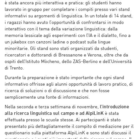
è stata ancora più interattiva e pratica: gli studenti hanno
lavorato in gruppo per completare i compiti presso vari stand
informativi su argomenti di linguistica. In un totale di 14 stand,
i ragazzi hanno avuto l’opportunità di confrontarsi in modo
interattivo con il tema della variazione linguistica: dalla
memoria lessicale agli esperimenti con l’IA e il dialetto, fino a
un jukebox con canzoni ladine o podcast sulle lingue
minoritarie. Gli stand sono stati organizzati da studenti,
ricercatori e dottorandi di Bressanone e Verona, oltre che da
ospiti dell’Istituto Mòcheno, dello ZAS-Berlino e dell’Università
di Trento.
Durante la preparazione è stato importante che ogni stand
informativo offrisse agli alunni opportunità di lavoro pratico, di
ricerca di soluzioni o di discussione e che non fosse
semplicemente una fonte di informazioni.
Nella seconda e terza settimana di novembre,
l’introduzione
alla ricerca linguistica sul campo e ad AlpiLinK
è stata
effettuata presso le scuole stesse. Ai partecipanti è stato
presentato più dettagliatamente il compito di mediazione per il
questionario sulla piattaforma AlpiLinK e sono stati discussi il